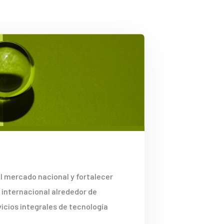
l mercado nacional y fortalecer
 internacional alrededor de
icios integrales de tecnología