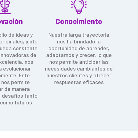
ovación
Conocimiento
ollo de ideas y
Nuestra larga trayectoria
originales, junto
nos ha brindado la
queda constante
oportunidad de aprender,
innovadoras de
adaptarnos y crecer, lo que
xcelencia, nos
nos permite anticipar las
a evolucionar
necesidades cambiantes de
amente. Este
n
u
estros clientes y ofrecer
 nos permite
respuestas eficaces
ar de manera
s desafíos tanto
 como futuros