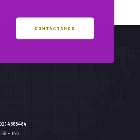
CONTÁCTANOS
(602) 4868484
 64N # 5B – 146