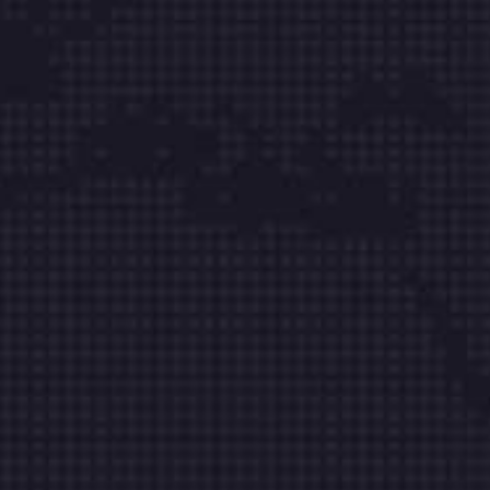
Líderes en la integración de tecnología
informática.
Mesa Integral de Servicio
Bogotá Tel: (601) 8713864
Cali Tel: (602) 2359726
Medellín Tel: (604) 6054970
Barranquilla Tel: (605) 385 31 38
Cartagena Tel: (605) 6931819
Cúcuta Tel: (607) 5956348