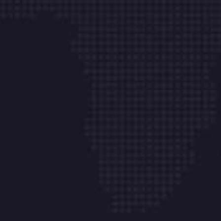
Bucaramanga Tel: (607) 6973414
Oficinas
Cali - (602) 4868484
Calle 64N # 5B – 146
Centro Empresa
– OF 09
Medellín - (604) 6045825
Carrera 42A # 1- 50
San Fernando Plaza – Torre 1
Oficina – 854